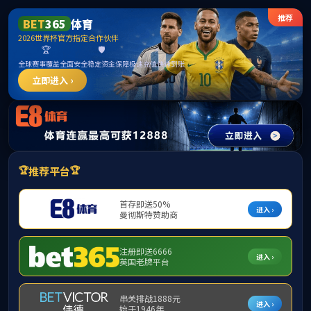
******
BWIN·必赢(中国)唯一官方网站
首页
|
部门概况
|
政策法规
|
校园安