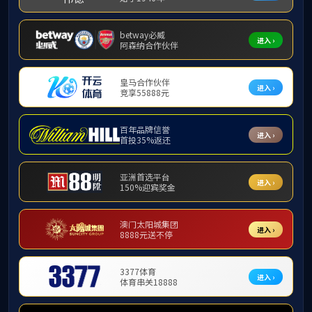
当前位置：
首页
>>
反
反诈中心
防诈知识
|
宣传活动
|
警示案例